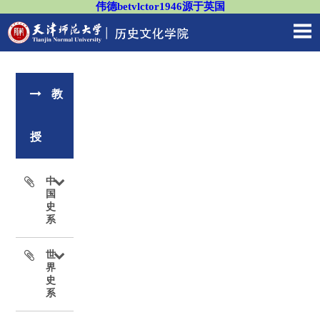
伟德betvlctor1946源于英国
教
授
中
国
史
系
世
界
史
系