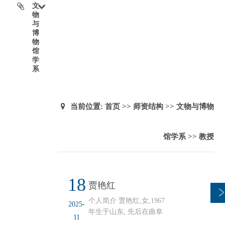
文
物
与
博
物
馆
学
系
当前位置:
首页
>>
师资结构
>>
文物与博物
馆学系
>>
教授
18
贾艳红
个人简介 贾艳红,女,1967
2025-
年生于山东, 先后在曲阜
11
师范大学和山东大学获得